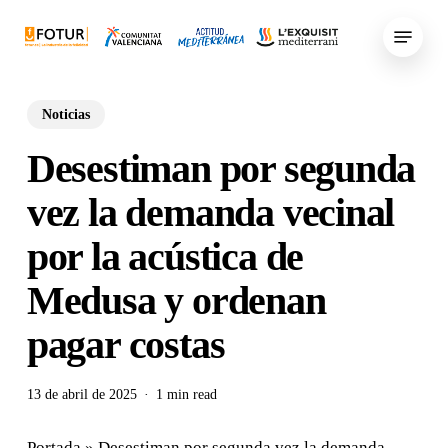
Skip
Menu
to
main
content
Noticias
Desestiman por segunda
vez la demanda vecinal
por la acústica de
Medusa y ordenan
pagar costas
13 de abril de 2025
1 min read
Portada
»
Desestiman por segunda vez la demanda