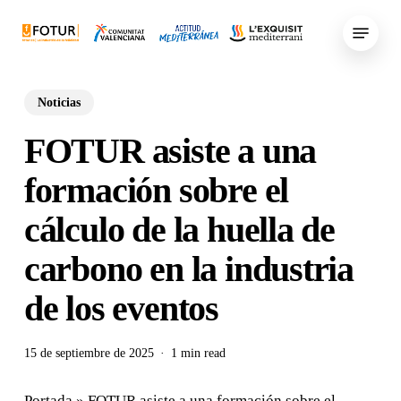
Skip
Menu
to
main
content
Noticias
FOTUR asiste a una
formación sobre el
cálculo de la huella de
carbono en la industria
de los eventos
15 de septiembre de 2025
1 min read
Portada
»
FOTUR asiste a una formación sobre el