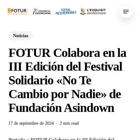
Skip
Menu
to
main
content
Noticias
FOTUR Colabora en la
III Edición del Festival
Solidario «No Te
Cambio por Nadie» de
Fundación Asindown
17 de septiembre de 2024
2 min read
Portada
»
FOTUR Colabora en la III Edición del