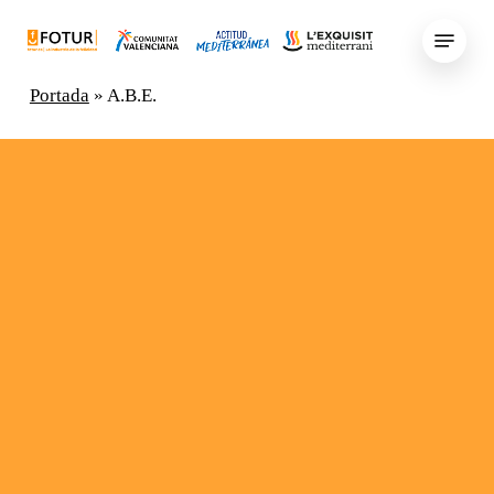
Skip
Menu
to
main
Portada
»
A.B.E.
content